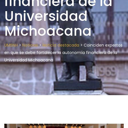
financiera de la
Universidad
Michoacana
>
>
>
UMSNH
Noticias
Noticia destacada
Coinciden expertos
en que se debe fortalecer la autonomía financiera de la
Universidad Michoacana