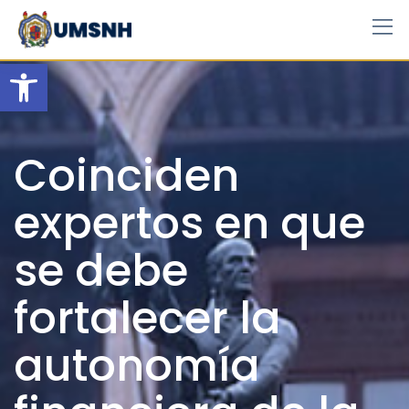
Skip
to
content
Open toolbar
Coinciden
expertos en que
se debe
fortalecer la
autonomía