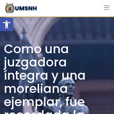
Skip
to
content
Open toolbar
Como una
juzgadora
íntegra y una
moreliana
ejemplar, fue