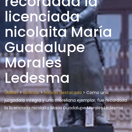
recordada la
licenciada
nicolaita María
Guadalupe
Morales
Ledesma
>
>
>
UMSNH
Noticias
Noticia destacada
Como una
juzgadora íntegra y una moreliana ejemplar, fue recordada
la licenciada nicolaita María Guadalupe Morales Ledesma