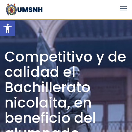
Skip
to
content
Open toolbar
Competitivo y de
calidad el
Bachillerato
nicolaita, en
beneficio del