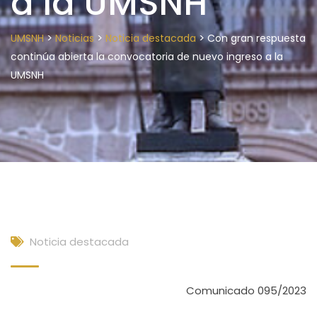
a la UMSNH
>
>
>
UMSNH
Noticias
Noticia destacada
Con gran respuesta
continúa abierta la convocatoria de nuevo ingreso a la
UMSNH
Noticia destacada
Comunicado 095/2023