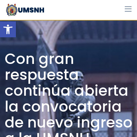
Skip
to
content
Open toolbar
Con gran
respuesta
continúa abierta
la convocatoria
de nuevo ingreso