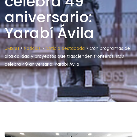
celebra 49
aniversario:
Yarabí Ávila
>
>
>
UMSNH
Noticias
Noticia destacada
Con programas de
alta calidad y proyectos que trascienden fronteras, IIQB
celebra 49 aniversario: Yarabí Ávila