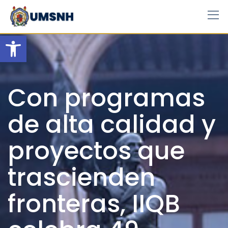
Skip
to
content
Open toolbar
Con programas
de alta calidad y
proyectos que
trascienden
fronteras, IIQB