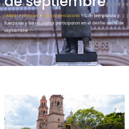
de septiembre
>
>
>
UMSNH
Noticias
Noticia destacada
Con templanza y
fuerza las y los nicolaitas participaron en el desfile del 16 de
septiembre