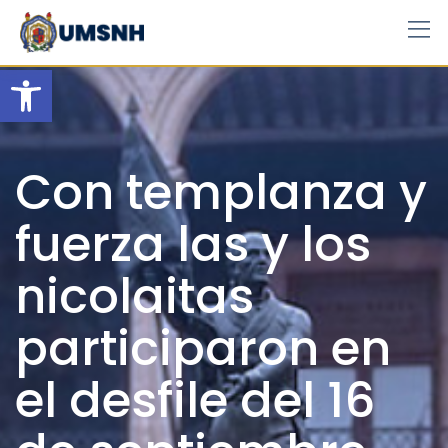
Skip
to
content
Open toolbar
Con templanza y
fuerza las y los
nicolaitas
participaron en
el desfile del 16