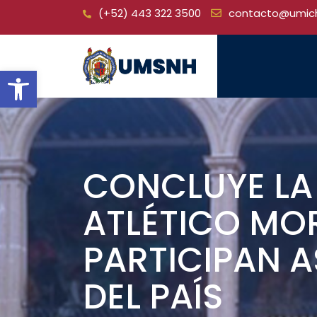
Skip
(+52) 443 322 3500
contacto@umic
to
content
Open toolbar
CONCLUYE LA 
ATLÉTICO MO
PARTICIPAN A
DEL PAÍS