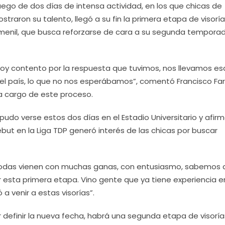
Luego de dos días de intensa actividad, en los que chicas de
straron su talento, llegó a su fin la primera etapa de visoría
emenil, que busca reforzarse de cara a su segunda tempora
toy contento por la respuesta que tuvimos, nos llevamos es
 del país, lo que no nos esperábamos”, comentó Francisco Far
 a cargo de este proceso.
 pudo verse estos dos días en el Estadio Universitario y afir
 en la Liga TDP generó interés de las chicas por buscar
, todas vienen con muchas ganas, con entusiasmo, sabemos
esta primera etapa. Vino gente que ya tiene experiencia e
 a venir a estas visorías”.
 definir la nueva fecha, habrá una segunda etapa de visorí