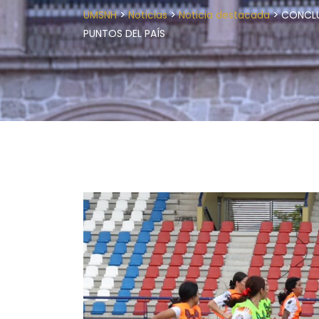
>
>
>
UMSNH
Noticias
Noticia destacada
CONCLUY
PUNTOS DEL PAÍS