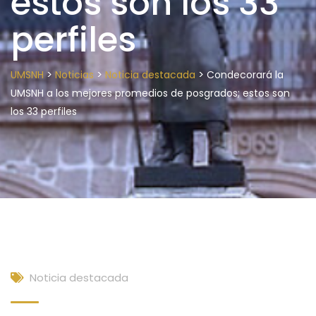
estos son los 33
perfiles
>
>
>
UMSNH
Noticias
Noticia destacada
Condecorará la
UMSNH a los mejores promedios de posgrados; estos son
los 33 perfiles
Noticia destacada