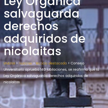
Ley Orgánica
salvaguarda
derechos
adquiridos de
nicolaitas
>
>
>
UMSNH
Noticias
Noticia destacada
Consejo
Universitario aprueba 140 jubilaciones, se reafirma que la
Ley Orgánica salvaguarda derechos adquiridos de
nicolaitas