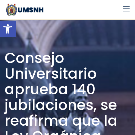
Skip
to
content
Open toolbar
Consejo
Universitario
aprueba 140
jubilaciones, se
reafirma que la