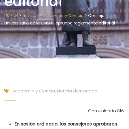
editorial
>
>
>
UMSNH
Noticias
Academia y Ciencia
Consejo
Universitario de la UMSNH aprueba reglamento editorial
Academia y Ciencia
,
Noticia destacada
Comunicado 816.
En sesión ordinaria, los consejeros aprobaron