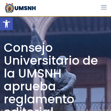
Skip
to
content
Open toolbar
Consejo
Universitario de
la UMSNH
aprueba
reglamento