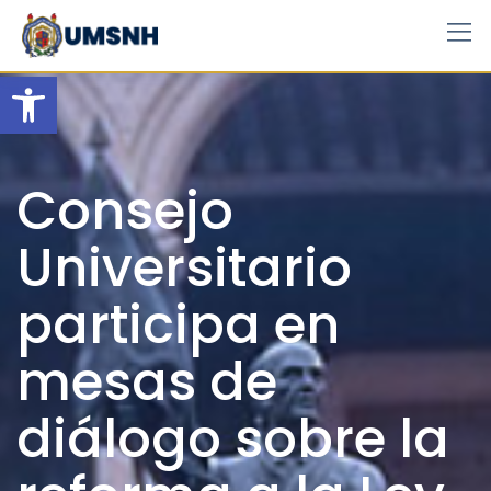
Skip
to
content
Open toolbar
Consejo
Universitario
participa en
mesas de
diálogo sobre la