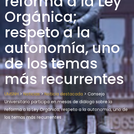
reforma a la Ley
Orgánica;
respeto a la
autonomía, uno
de los temas
más recurrentes
>
>
>
UMSNH
Noticias
Noticia destacada
Consejo
Universitario participa en mesas de diálogo sobre la
reforma a la Ley Orgánica; respeto a la autonomía, uno de
los temas más recurrentes