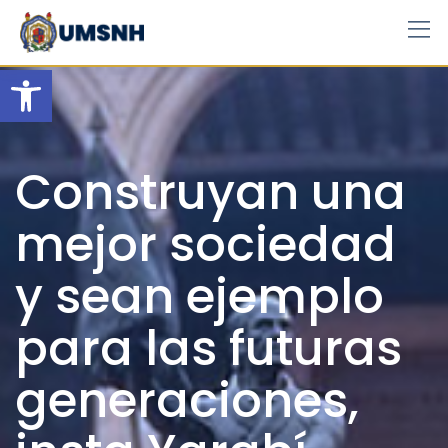
Skip
to
content
Open toolbar
Construyan una
mejor sociedad
y sean ejemplo
para las futuras
generaciones,