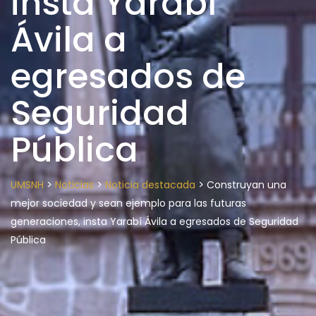
insta Yarabí
Ávila a
egresados de
Seguridad
Pública
>
>
>
UMSNH
Noticias
Noticia destacada
Construyan una
mejor sociedad y sean ejemplo para las futuras
generaciones, insta Yarabí Ávila a egresados de Seguridad
Pública