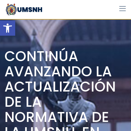
Skip
to
content
Open toolbar
CONTINÚA
AVANZANDO LA
ACTUALIZACIÓN
DE LA
NORMATIVA DE