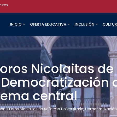
h.mx
INICIO
OFERTA EDUCATIVA
INCLUSIÓN
CULTU
Foros Nicolaitas d
; Democratización 
tema central
an II Foros Nicolaitas de Reforma Universitaria; Democratización