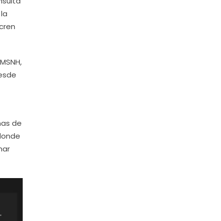
nsulta
 la
ucren
UMSNH,
desde
ñas de
 donde
nar