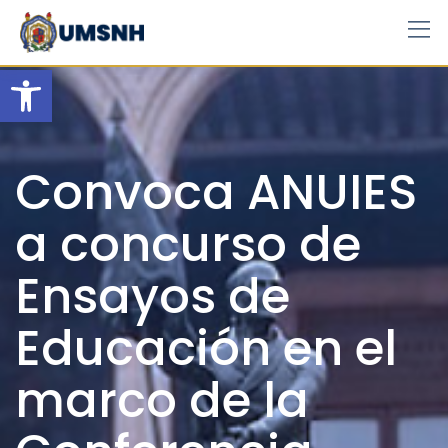
Skip
to
content
Open toolbar
Convoca ANUIES
a concurso de
Ensayos de
Educación en el
marco de la