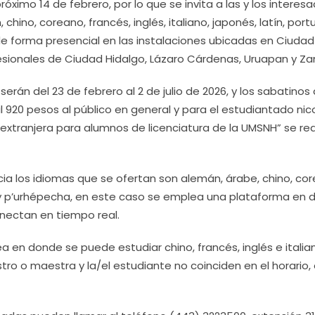
róximo 14 de febrero, por lo que se invita a las y los interes
 chino, coreano, francés, inglés, italiano, japonés, latín, port
de forma presencial en las instalaciones ubicadas en Ciudad
fesionales de Ciudad Hidalgo, Lázaro Cárdenas, Uruapan y Z
erán del 23 de febrero al 2 de julio de 2026, y los sabatinos 
mil 920 pesos al público en general y para el estudiantado nic
 extranjera para alumnos de licenciatura de la UMSNH” se rea
ia los idiomas que se ofertan son alemán, árabe, chino, cor
es y p’urhépecha, en este caso se emplea una plataforma en
onectan en tiempo real.
 en donde se puede estudiar chino, francés, inglés e italia
o o maestra y la/el estudiante no coinciden en el horario, 