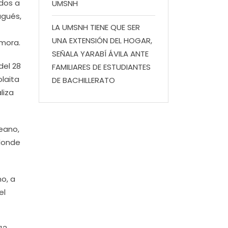
ados a
UMSNH
ugués,
LA UMSNH TIENE QUE SER
UNA EXTENSIÓN DEL HOGAR,
amora.
SEÑALA YARABÍ ÁVILA ANTE
del 28
FAMILIARES DE ESTUDIANTES
olaita
DE BACHILLERATO
liza
eano,
 donde
no, a
el