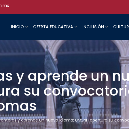
h.mx
INICIO
OFERTA EDUCATIVA
INCLUSIÓN
CULTU
as y aprende un n
ra su convocatori
diomas
ronteras y aprende un nuevo idioma; UMSNH apertura su convoca