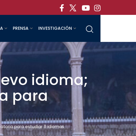
RA
PRENSA
INVESTIGACIÓN
uevo idioma;
a para
toria para estudiar 11 idiomas