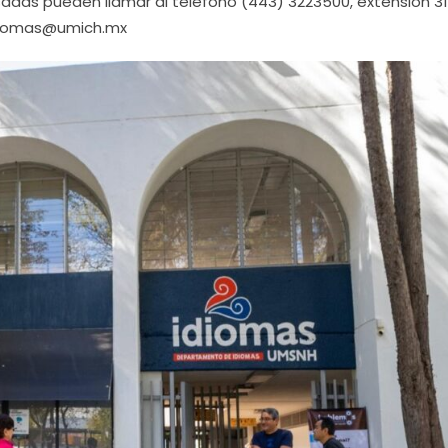
adas pueden llamar al teléfono (443) 3223500, extensión 31
.idiomas@umich.mx