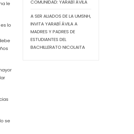
COMUNIDAD: YARABÍ ÁVILA
ma le
A SER ALIADOS DE LA UMSNH,
INVITA YARABÍ ÁVILA A
 es lo
MADRES Y PADRES DE
ESTUDIANTES DEL
 debe
BACHILLERATO NICOLAITA
años
 mayor
dar
cias
do se