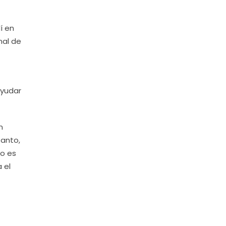
í en
nal de
ayudar
n
tanto,
lo es
 el