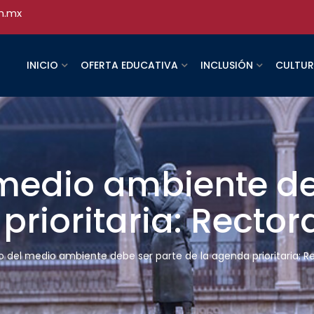
h.mx
INICIO
OFERTA EDUCATIVA
INCLUSIÓN
CULTU
medio ambiente de
prioritaria: Rector
 del medio ambiente debe ser parte de la agenda prioritaria: R