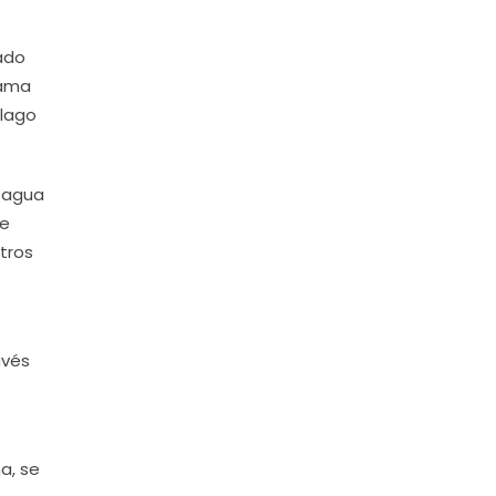
lado
rama
 lago
e agua
de
etros
avés
a, se