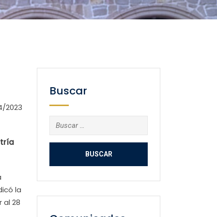
Buscar
4/2023
Buscar:
tría
a
icó la
 al 28