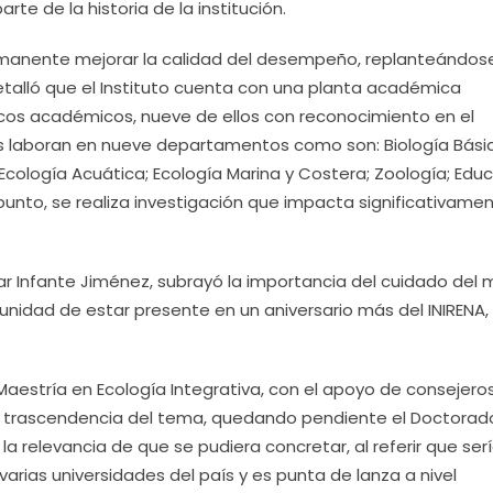
te de la historia de la institución.
anente mejorar la calidad del desempeño, replanteándos
Detalló que el Instituto cuenta con una planta académica
icos académicos, nueve de ellos con reconocimiento en el
s laboran en nueve departamentos como son: Biología Bási
; Ecología Acuática; Ecología Marina y Costera; Zoología; Edu
unto, se realiza investigación que impacta significativame
mar Infante Jiménez, subrayó la importancia del cuidado del
nidad de estar presente en un aniversario más del INIRENA,
aestría en Ecología Integrativa, con el apoyo de consejeros
la trascendencia del tema, quedando pendiente el Doctorad
a relevancia de que se pudiera concretar, al referir que ser
arias universidades del país y es punta de lanza a nivel