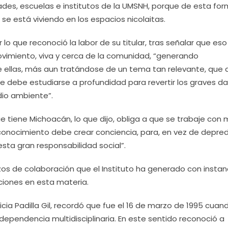
tades, escuelas e institutos de la UMSNH, porque de esta for
se está viviendo en los espacios nicolaitas.
 lo que reconoció la labor de su titular, tras señalar que eso
ovimiento, viva y cerca de la comunidad, “generando
de ellas, más aun tratándose de un tema tan relevante, que
que debe estudiarse a profundidad para revertir los graves d
io ambiente”.
e tiene Michoacán, lo que dijo, obliga a que se trabaje con
l conocimiento debe crear conciencia, para, en vez de depre
sta gran responsabilidad social”.
zos de colaboración que el Instituto ha generado con instan
cciones en esta materia.
eticia Padilla Gil, recordó que fue el 16 de marzo de 1995 cuan
 dependencia multidisciplinaria. En este sentido reconoció a