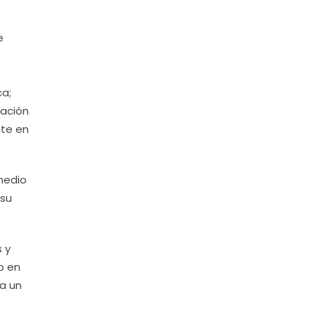
e
ca;
cación
nte en
 medio
 su
 y
o en
ía un