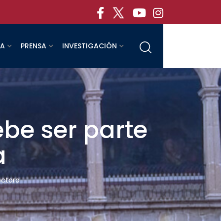
RA
PRENSA
INVESTIGACIÓN
be ser parte
a
ectora