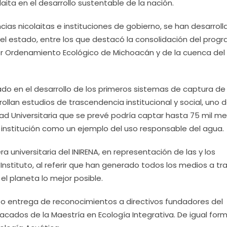
laita en el desarrollo sustentable de la nación.
ias nicolaitas e instituciones de gobierno, se han desarrol
el estado, entre los que destacó la consolidación del prog
mer Ordenamiento Ecológico de Michoacán y de la cuenca del
ado en el desarrollo de los primeros sistemas de captura d
llan estudios de trascendencia institucional y social, uno 
dad Universitaria que se prevé podría captar hasta 75 mil m
 la institución como un ejemplo del uso responsable del agua.
ra universitaria del INIRENA, en representación de las y los
 Instituto, al referir que han generado todos los medios a tr
el planeta lo mejor posible.
hizo entrega de reconocimientos a directivos fundadores del
cados de la Maestría en Ecología Integrativa. De igual form