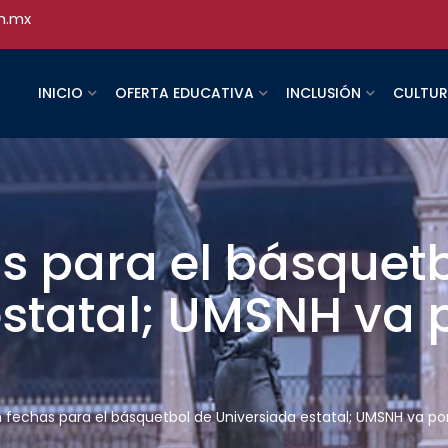
h.mx
INICIO
OFERTA EDUCATIVA
INCLUSIÓN
CULTU
s para el básquet
statal; UMSNH va 
 fechas para el básquetbol de Universiada estatal; UMSNH va por