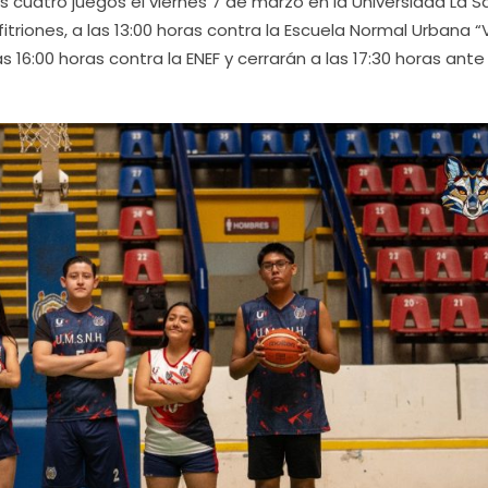
s cuatro juegos el viernes 7 de marzo en la Universidad La Sa
nfitriones, a las 13:00 horas contra la Escuela Normal Urbana 
s 16:00 horas contra la ENEF y cerrarán a las 17:30 horas ante 