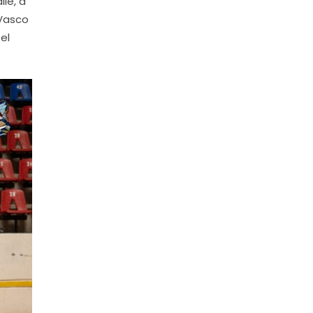
lle, a
“Vasco
el