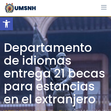
Skip
to
content
Open toolbar
Departamento
de idiomas
entrega 21 becas
para estancias
en el extranjero