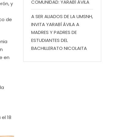
COMUNIDAD: YARABÍ ÁVILA
rón, y
A SER ALIADOS DE LA UMSNH,
ico de
INVITA YARABÍ ÁVILA A
MADRES Y PADRES DE
ESTUDIANTES DEL
enia
BACHILLERATO NICOLAITA
en
e en
la
 el 18