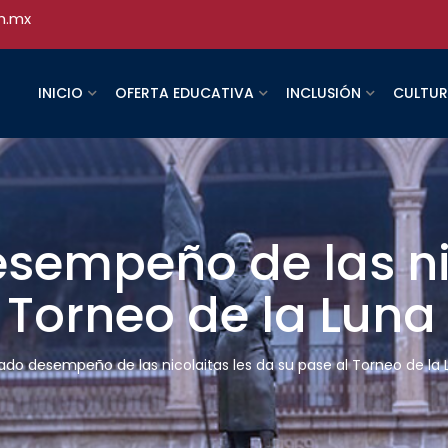
h.mx
INICIO
OFERTA EDUCATIVA
INCLUSIÓN
CULTU
sempeño de las nic
 Torneo de la Luna
do desempeño de las nicolaitas les da su pase al Torneo de la 