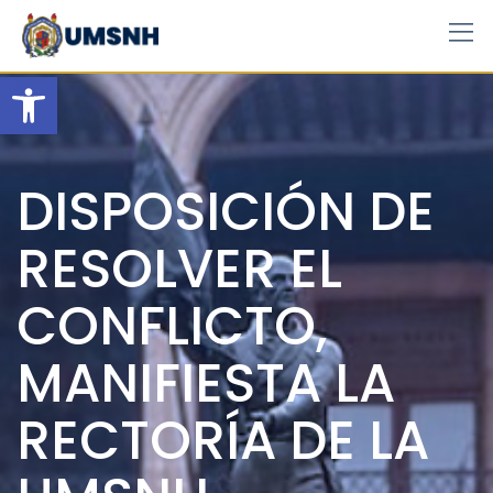
Skip
to
content
Open toolbar
DISPOSICIÓN DE
RESOLVER EL
CONFLICTO,
MANIFIESTA LA
RECTORÍA DE LA