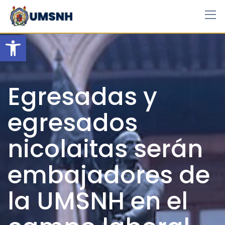
Skip
to
content
Open toolbar
Egresadas y
egresados
nicolaitas serán
embajadores de
la UMSNH en el