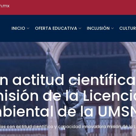
h.mx
INICIO
OFERTA EDUCATIVA
INCLUSIÓN
CULTU
 actitud científic
sión de la Licenci
mbiental de la UMS
os con actitud científica y capacidad innovadora misión de la L