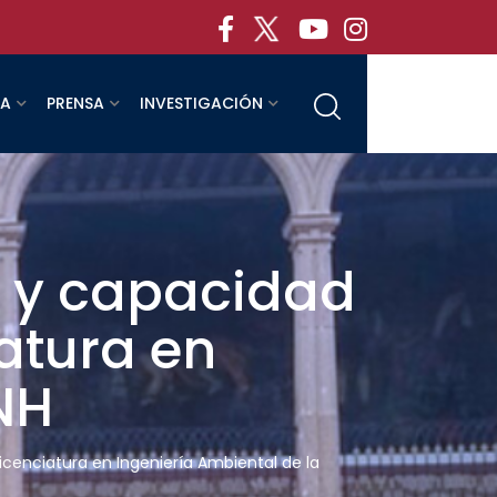
RA
PRENSA
INVESTIGACIÓN
a y capacidad
atura en
NH
icenciatura en Ingeniería Ambiental de la