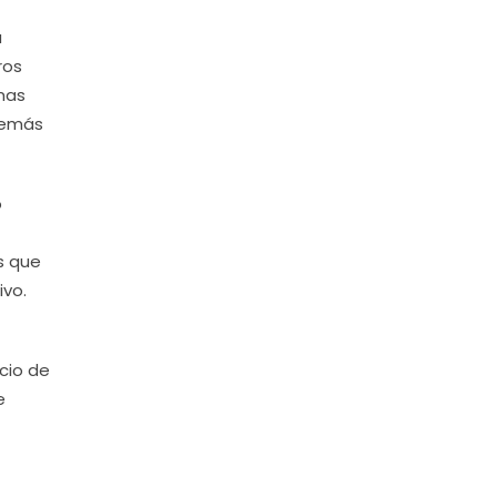
a
ros
mas
 demás
o
s que
ivo.
cio de
e