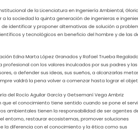
stitucional de la Licenciatura en Ingeniería Ambiental, Glori
r a la sociedad la quinta generación de ingenieras e ingenie
de identificar y proponer alternativas de solución a proble
ientíficos y tecnológicos en beneficio del hombre y de las
neración Edna Marta López Granados y Rafael Trueba Regalad
 profesional con los valores inculcados por sus padres y las
ores, a defender sus ideas, sus sueños, a alcanzarlas meta
mpre valdrá la pena volver a comenzar hasta lograr el objet
ría del Rocío Aguilar García y Getsemaní Vega Ambriz
que el conocimiento tiene sentido cuando se pone el servi
ros ambientales tienen la responsabilidad de ser agentes d
el entorno, restaurar ecosistemas, promover soluciones
 la diferencia con el conocimiento y la ética como sus