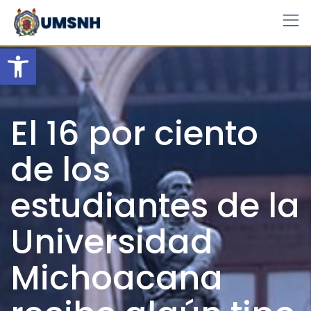
Skip
to
content
Open toolbar
El 16 por ciento
de los
estudiantes de la
Universidad
Michoacana