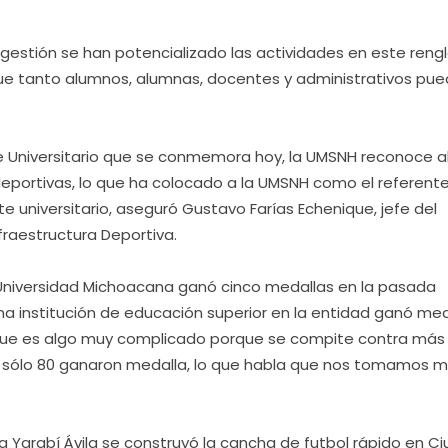
estión se han potencializado las actividades en este rengl
e tanto alumnos, alumnas, docentes y administrativos pu
te Universitario que se conmemora hoy, la UMSNH reconoce a
s deportivas, lo que ha colocado a la UMSNH como el referen
 universitario, aseguró Gustavo Farías Echenique, jefe del
raestructura Deportiva.
 Universidad Michoacana ganó cinco medallas en la pasada
una institución de educación superior en la entidad ganó med
ue es algo muy complicado porque se compite contra más
s sólo 80 ganaron medalla, lo que habla que nos tomamos 
ra Yarabí Ávila se construyó la cancha de futbol rápido en C