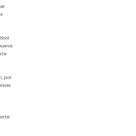
ue
os
tbol
 nueva
ste
n, por
ersas
porte