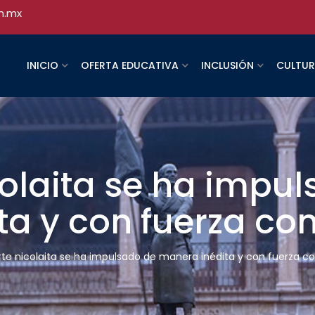
h.mx
INICIO
OFERTA EDUCATIVA
INCLUSIÓN
CULTU
colaita se ha impu
a y con fuerza con
rte nicolaita se ha impulsado de manera inédita y con fuerza co