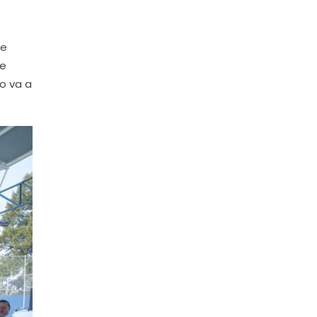
ue
se
o va a