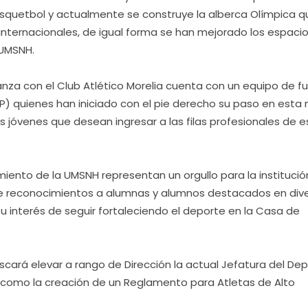
básquetbol y actualmente se construye la alberca Olímpica q
nternacionales, de igual forma se han mejorado los espaci
 UMSNH.
anza con el Club Atlético Morelia cuenta con un equipo de fu
TDP) quienes han iniciado con el pie derecho su paso en esta
jóvenes que desean ingresar a las filas profesionales de e
imiento de la UMSNH representan un orgullo para la institució
a de reconocimientos a alumnas y alumnos destacados en div
 su interés de seguir fortaleciendo el deporte en la Casa de
scará elevar a rango de Dirección la actual Jefatura del De
así como la creación de un Reglamento para Atletas de Alto