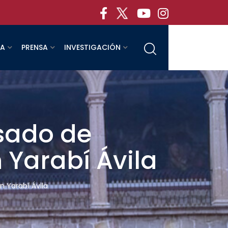
RA
PRENSA
INVESTIGACIÓN
lsado de
 Yarabí Ávila
n Yarabí Ávila