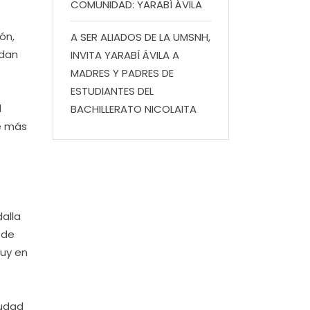
COMUNIDAD: YARABÍ ÁVILA
ón,
A SER ALIADOS DE LA UMSNH,
edan
INVITA YARABÍ ÁVILA A
MADRES Y PADRES DE
ESTUDIANTES DEL
l
BACHILLERATO NICOLAITA
te más
alla
 de
muy en
iudad