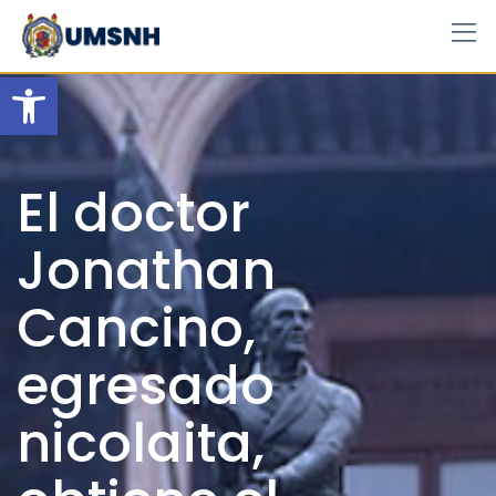
Skip
to
content
Open toolbar
El doctor
Jonathan
Cancino,
egresado
nicolaita,