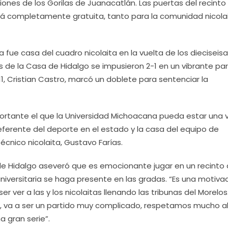
riones de los Gorilas de Juanacatlán. Las puertas del recinto
será completamente gratuita, tanto para la comunidad nicola
a fue casa del cuadro nicolaita en la vuelta de los dieciseis
es de la Casa de Hidalgo se impusieron 2-1 en un vibrante pa
1, Cristian Castro, marcó un doblete para sentenciar la
ortante el que la Universidad Michoacana pueda estar una 
eferente del deporte en el estado y la casa del equipo de
técnico nicolaita, Gustavo Farías.
 de Hidalgo aseveró que es emocionante jugar en un recinto
niversitaria se haga presente en las gradas. “Es una motiva
 ver a las y los nicolaitas llenando las tribunas del Morelos
, va a ser un partido muy complicado, respetamos mucho al r
 gran serie”.