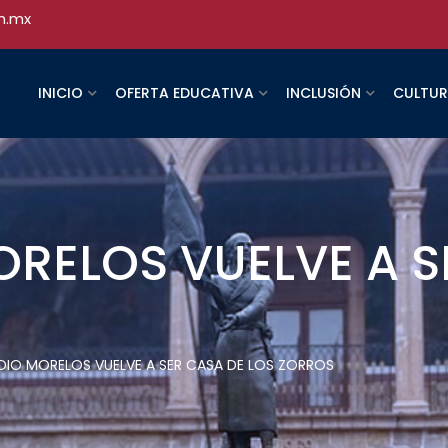
h.mx
INICIO
OFERTA EDUCATIVA
INCLUSIÓN
CULTU
ORELOS VUELVE A S
ADIO MORELOS VUELVE A SER CASA DE LOS ZORROS