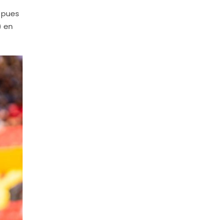
, pues
) en