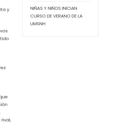
NIÑAS Y NIÑOS INICIAN
ita y
CURSO DE VERANO DE LA
UMSNH
avos
rtido
vez
 que
ción
.
ival,