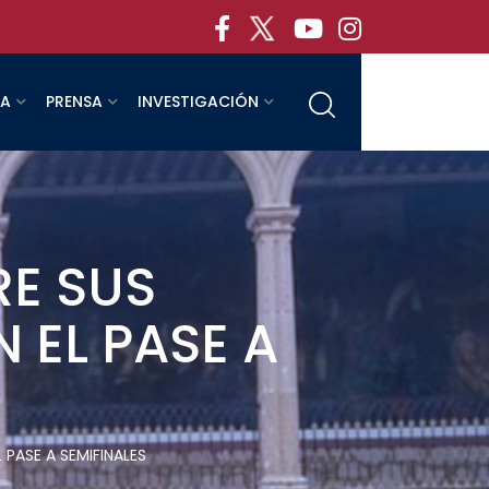
RA
PRENSA
INVESTIGACIÓN
RE SUS
 EL PASE A
 PASE A SEMIFINALES