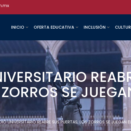
h.mx
INICIO
OFERTA EDUCATIVA
INCLUSIÓN
CULTU
NIVERSITARIO REAB
 ZORROS SE JUEGAN
DIO UNIVERSITARIO REABRE SUS PUERTAS; LOS ZORROS SE JUEGAN EL