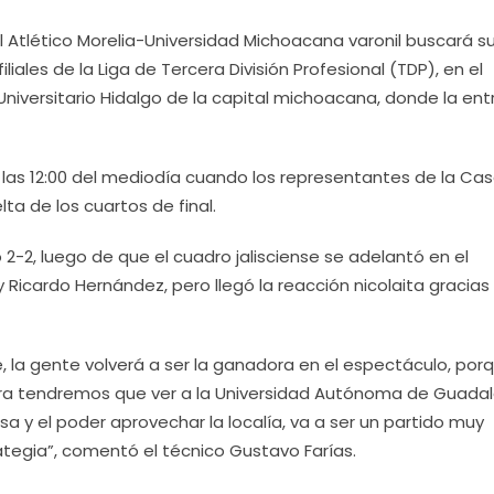
l Atlético Morelia-Universidad Michoacana varonil buscará s
 filiales de la Liga de Tercera División Profesional (TDP), en el
o Universitario Hidalgo de la capital michoacana, donde la en
las 12:00 del mediodía cuando los representantes de la Ca
ta de los cuartos de final.
2-2, luego de que el cuadro jalisciense se adelantó en el
Ricardo Hernández, pero llegó la reacción nicolaita gracias 
re, la gente volverá a ser la ganadora en el espectáculo, por
ra tendremos que ver a la Universidad Autónoma de Guadal
a y el poder aprovechar la localía, va a ser un partido muy
tegia”, comentó el técnico Gustavo Farías.