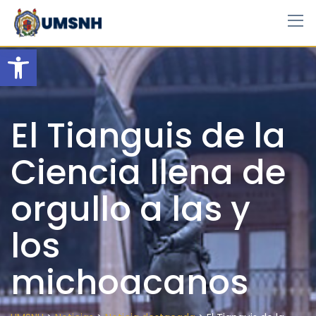
Skip
to
content
Open toolbar
El Tianguis de la
Ciencia llena de
orgullo a las y
los
michoacanos