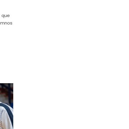
ó que
lumnos