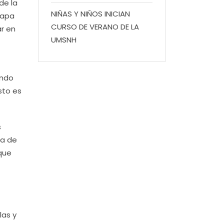
de la
NIÑAS Y NIÑOS INICIAN
tapa
CURSO DE VERANO DE LA
r en
UMSNH
endo
sto es
s
ra de
 que
las y