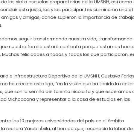
de las siete escuelas preparatorias de la UMSNH, así como 
concluir esta justa, las y los participantes culminaron una e
amigos y amigas, donde supieron la importancia de trabaja
s.
podemos seguir transformando nuestra vida, transformando
o que nuestra familia estará contenta porque estamos haci
. Muchas felicidades a todas y todos los que participaron, e
itario e Infraestructura Deportiva de la UMSNH, Gustavo Faría
mo ha crecido esta liga, “en la visión que ha tenido la recto
es, que son la semilla del talento nicolaita y que esperamos
dad Michoacana y representar a la casa de estudios en las
entre las 10 mejores universidades del país en el ámbito
a rectora Yarabí Ávila, al tiempo que, reconoció la labor de 