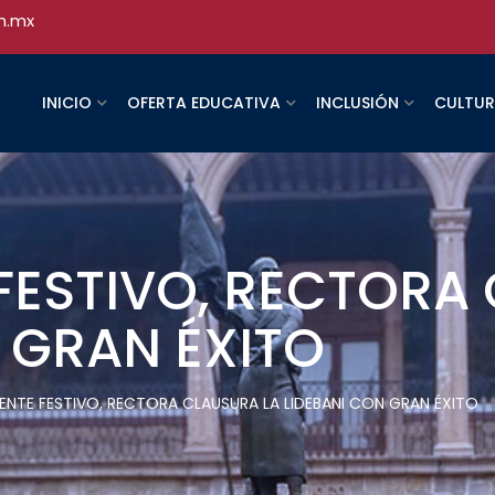
h.mx
INICIO
OFERTA EDUCATIVA
INCLUSIÓN
CULTU
FESTIVO, RECTORA
 GRAN ÉXITO
IENTE FESTIVO, RECTORA CLAUSURA LA LIDEBANI CON GRAN ÉXITO