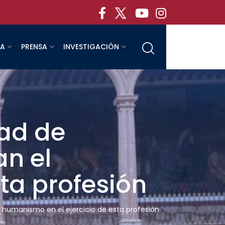
RA
PRENSA
INVESTIGACIÓN
tad de
n el
ta profesión
l humanismo en el ejercicio de esta profesión