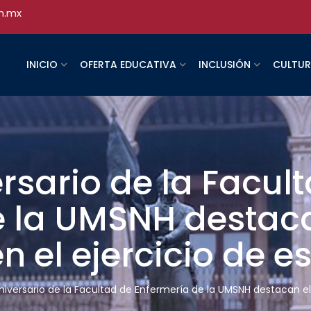
h.mx
INICIO
OFERTA EDUCATIVA
INCLUSIÓN
CULTU
ersario de la Facul
e la UMSNH destaca
el ejercicio de es
 Aniversario de la Facultad de Enfermería de la UMSNH destacan e