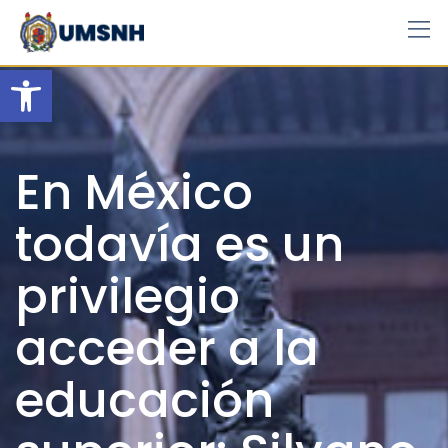
Skip
to
content
Open toolbar
En México
todavía es un
privilegio
acceder a la
educación