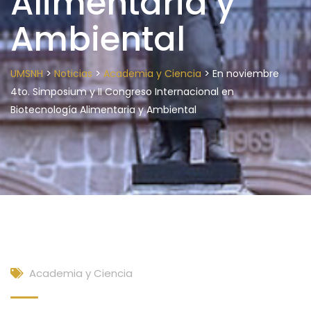
Alimentaria y
Ambiental
>
>
>
UMSNH
Noticias
Academia y Ciencia
En noviembre
4to. Simposium y II Congreso Internacional en
Biotecnología Alimentaria y Ambiental
Academia y Ciencia