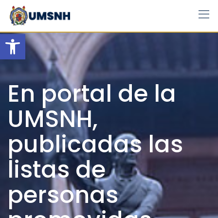
Skip
to
content
Open toolbar
En portal de la
UMSNH,
publicadas las
listas de
personas