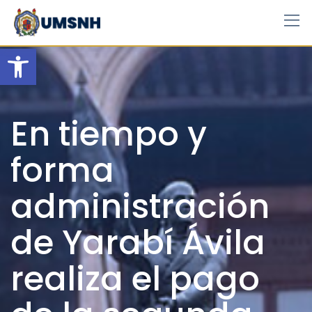
Skip
to
content
Open toolbar
En tiempo y
forma
administración
de Yarabí Ávila
realiza el pago