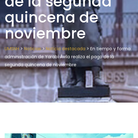
de la segunda
quincena de
noviembre
>
>
>
UMSNH
Noticias
Noticia destacada
En tiempo y forma
administración de Yarabí Ávila realiza el pago de la
segunda quincena de noviembre