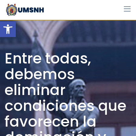
Skip
to
content
Open toolbar
Entre todas,
debemos
eliminar
condiciones que
favorecen la