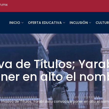
h.mx
INICIO
OFERTA EDUCATIVA
INCLUSIÓN
CULTU
a de Títulos; Yarab
er en alto el nom
 masiva de Títulos; Yarabí Ávila convoca a poner en alto el no