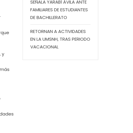
SEÑALA YARABÍ ÁVILA ANTE
FAMILIARES DE ESTUDIANTES
r
DE BACHILLERATO
RETORNAN A ACTIVIDADES
orque
EN LA UMSNH, TRAS PERIODO
VACACIONAL
 y
o más
e
idades