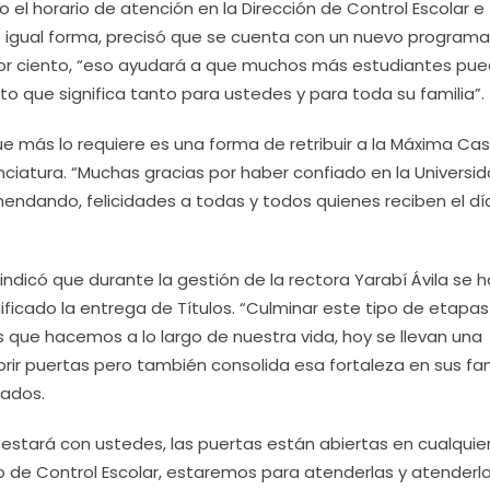
 el horario de atención en la Dirección de Control Escolar e
De igual forma, precisó que se cuenta con un nuevo program
 por ciento, “eso ayudará a que muchos más estudiantes pu
o que significa tanto para ustedes y para toda su familia”.
e más lo requiere es una forma de retribuir a la Máxima Ca
nciatura. “Muchas gracias por haber confiado en la Universi
endando, felicidades a todas y todos quienes reciben el dí
, indicó que durante la gestión de la rectora Yarabí Ávila se h
nificado la entrega de Títulos. “Culminar este tipo de etapas
que hacemos a lo largo de nuestra vida, hoy se llevan una
ir puertas pero también consolida esa fortaleza en sus fam
sados.
estará con ustedes, las puertas están abiertas en cualquie
 de Control Escolar, estaremos para atenderlas y atenderlo