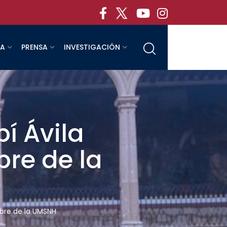
RA
PRENSA
INVESTIGACIÓN
í Ávila
bre de la
mbre de la UMSNH