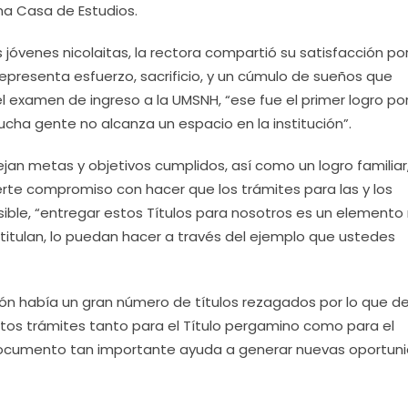
ma Casa de Estudios.
s jóvenes nicolaitas, la rectora compartió su satisfacción po
presenta esfuerzo, sacrificio, y un cúmulo de sueños que
l examen de ingreso a la UMSNH, “ese fue el primer logro p
a gente no alcanza un espacio en la institución”.
ejan metas y objetivos cumplidos, así como un logro familiar,
rte compromiso con hacer que los trámites para las y los
ible, “entregar estos Títulos para nosotros es un element
titulan, lo puedan hacer a través del ejemplo que ustedes
ción había un gran número de títulos rezagados por lo que d
stos trámites tanto para el Título pergamino como para el
e documento tan importante ayuda a generar nuevas oportun