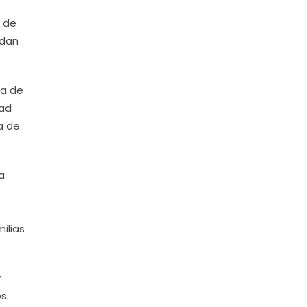
a de
edan
sa de
dad
a de
a
ilias
r
s.