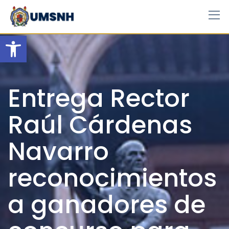
Skip
to
content
Open toolbar
Entrega Rector
Raúl Cárdenas
Navarro
reconocimientos
a ganadores de