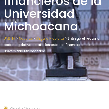
financieros de la
Universidad
Michoacana
>
>
>
UMSNH
Noticias
Orgullo Nicolaita
Entregó el rector al
poder legislativo estatal los estados financieros de la
Universidad Michoacana
Orgullo Nicolaita