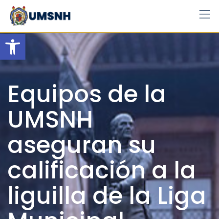
Skip
to
content
Open toolbar
Equipos de la
UMSNH
aseguran su
calificación a la
liguilla de la Liga