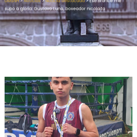
>
>
>
UMSNH
Noticias
Noticia destacada
Ese Bronce me
supo a gloria: Gustavo Luna, boxeador nicolaita