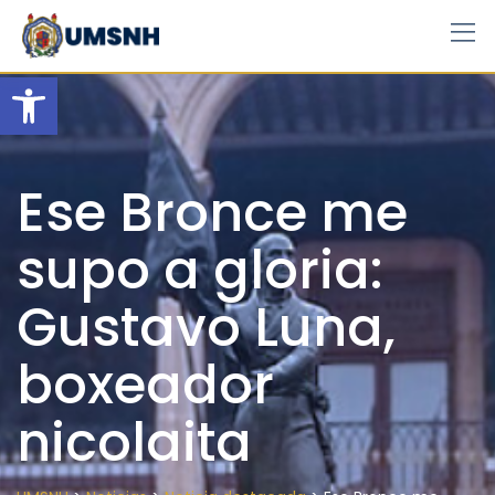
Skip
to
content
Open toolbar
Ese Bronce me
supo a gloria:
Gustavo Luna,
boxeador
nicolaita