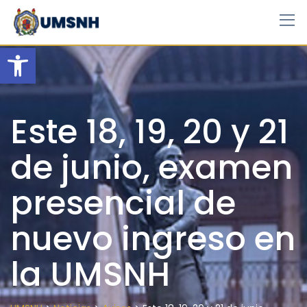
Skip
to
content
Open toolbar
Este 18, 19, 20 y 21
de junio, examen
presencial de
nuevo ingreso en
la UMSNH