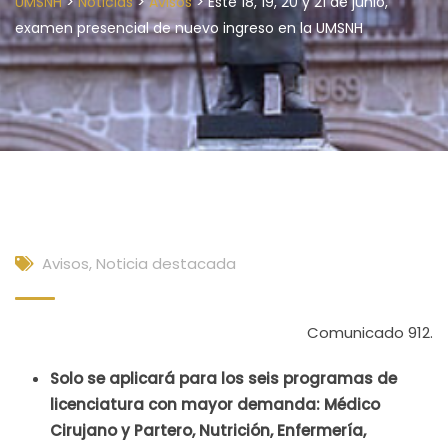
>
>
>
UMSNH
Noticias
Avisos
Este 18, 19, 20 y 21 de junio,
examen presencial de nuevo ingreso en la UMSNH
Avisos
,
Noticia destacada
Comunicado 912.
Solo se aplicará para los seis programas de
licenciatura con mayor demanda: Médico
Cirujano y Partero, Nutrición, Enfermería,