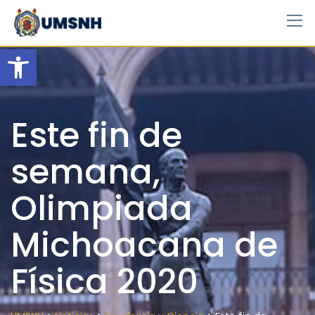
Skip
to
content
Open toolbar
Este fin de
semana,
Olimpiada
Michoacana de
Física 2020