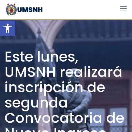
Skip
to
content
Open toolbar
Este lunes,
UMSNH realizará
inscripción de
segunda
Convocatoria de