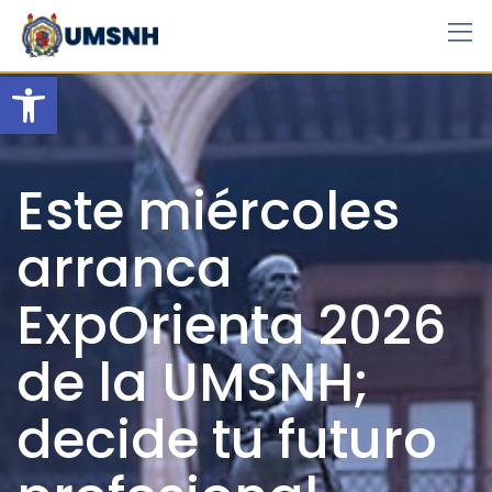
Skip
to
content
Open toolbar
Este miércoles
arranca
ExpOrienta 2026
de la UMSNH;
decide tu futuro