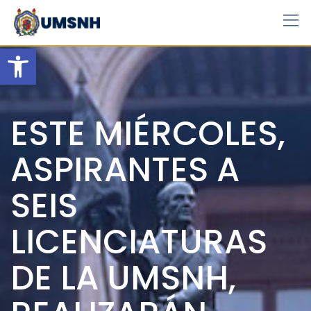
Skip
to
content
Open toolbar
ESTE MIÉRCOLES,
ASPIRANTES A
SEIS
LICENCIATURAS
DE LA UMSNH,