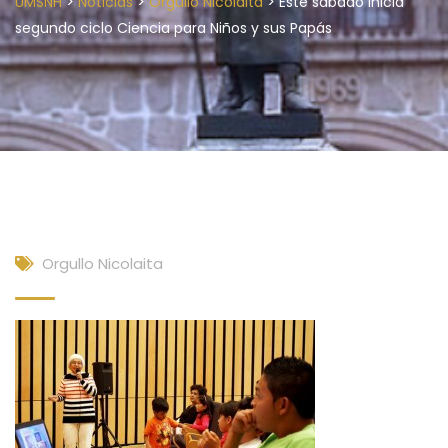
>
>
>
UMSNH
Noticias
Orgullo Nicolaita
Este sábado inicia
segundo ciclo Ciencia para Niños y sus Papás
Orgullo Nicolaita