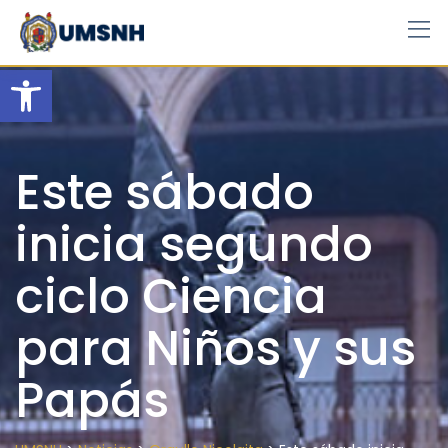
Skip
to
content
Open toolbar
Este sábado
inicia segundo
ciclo Ciencia
para Niños y sus
Papás