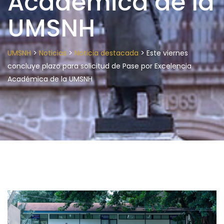
Académica de la
UMSNH
>
>
>
UMSNH
Noticias
Noticia destacada
Este viernes
concluye plazo para solicitud de Pase por Excelencia
Académica de la UMSNH