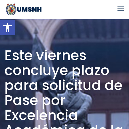
Skip
to
content
Open toolbar
Este viernes
concluye plazo
para solicitud de
Pase por
Excelencia