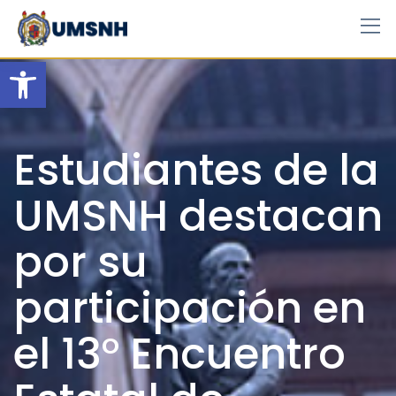
Skip
to
content
Open toolbar
Estudiantes de la
UMSNH destacan
por su
participación en
el 13° Encuentro