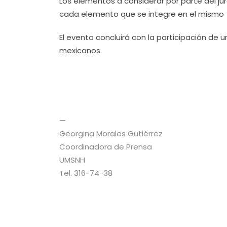
Los elementos a considerar por parte del 
cada elemento que se integre en el mismo 
El evento concluirá con la participación de 
mexicanos.
—
Georgina Morales Gutiérrez
Coordinadora de Prensa
UMSNH
Tel. 316-74-38