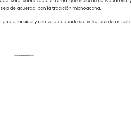
jurado será sobre todo el tema que indica la convocatoria
sea de acuerdo con la tradición michoacana.
un grupo musical y una velada donde se disfrutará de antojit
**********