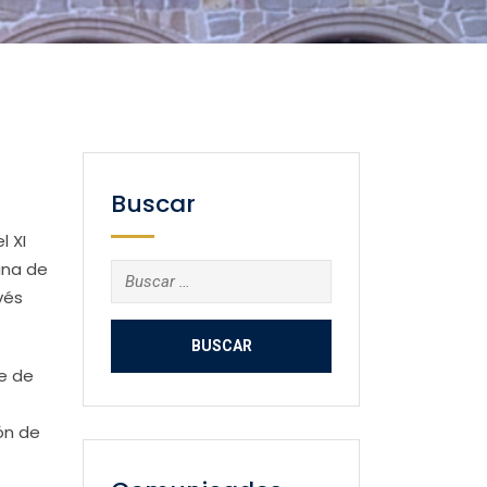
Buscar
 XI
ana de
Buscar:
vés
e de
ón de