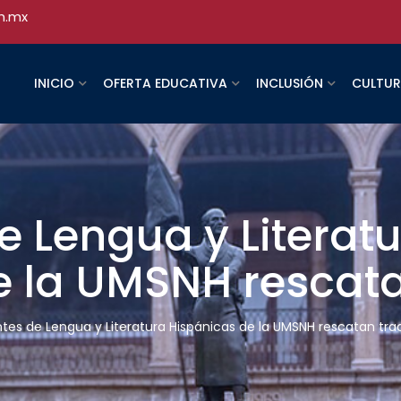
h.mx
INICIO
OFERTA EDUCATIVA
INCLUSIÓN
CULTU
e Lengua y Literat
e la UMSNH rescata
ntes de Lengua y Literatura Hispánicas de la UMSNH rescatan tra